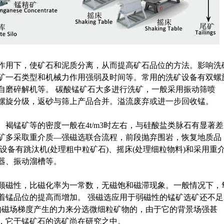
作用下，使矿石和泥质分离，从而提高矿石品位的方法。影响洗
矿一石类型和机械力作用强弱及时间等。常用的洗矿设备有双螺
自磨碎解机等。 碳酸锰矿石大多进行洗矿，一般采用振动筛喷
螺旋分级，返砂与筛上产品合并。溢流废弃或进一步回收锰。
锰矿等的密度一般在4t/m3时左右，与硅酸盐类脉石有显著差
矿多采取重介质—强磁选联合流程，前段抛弃围岩，恢复地质品
设备有跳汰机(处理粗中粒矿石)、摇床(处理细粒物料)和采用重
器、振动溜槽等。
磁性，比磁化率为一常数，无磁饱和磁滞现象。一般情况下，
着锰品位的提高而增加。 强磁选应用于弱磁性的锰矿选矿还不足
的磁场梯度产生的力来分选微细粒矿物的，由于它的背景场强甚
，它于锰矿石的选矿尚在研究之中。