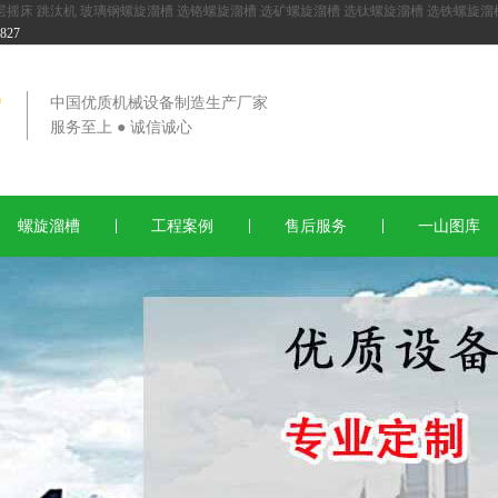
层摇床
跳汰机
玻璃钢螺旋溜槽
选铬螺旋溜槽
选矿螺旋溜槽
选钛螺旋溜槽
选铁螺旋溜
27
中国优质机械设备制造生产厂家
服务至上 ● 诚信诚心
螺旋溜槽
工程案例
售后服务
一山图库