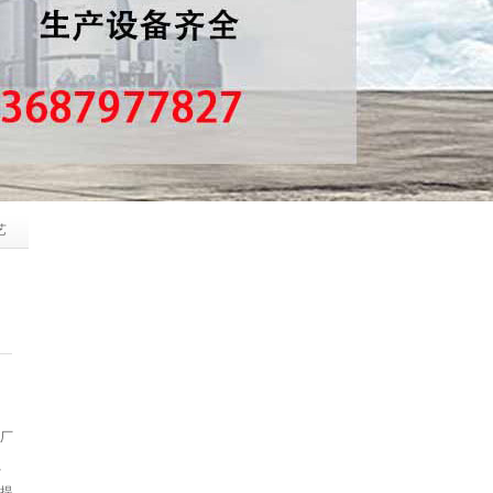
艺
厂
、
提