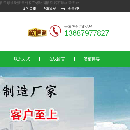
槽
云母螺旋溜槽
钾长石螺旋溜槽
独居石螺旋溜槽
金
设为首页
收藏本站
一山全景VR
全国服务咨询热线
13687977827
联系方式
在线留言
溜槽博客