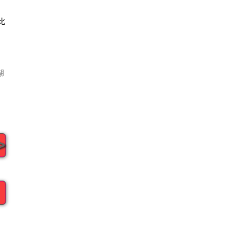
比
湖
>