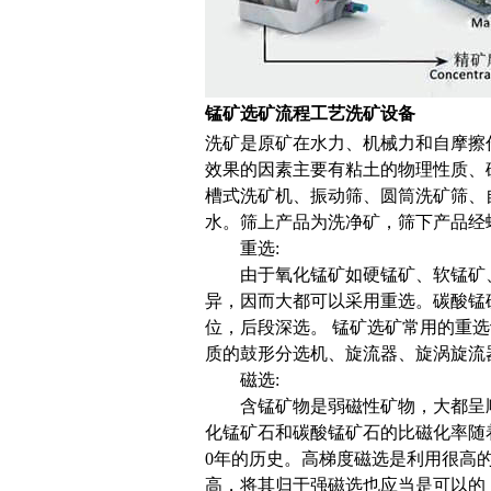
锰矿选矿流程工艺洗矿设备
洗矿是原矿在水力、机械力和自摩擦
效果的因素主要有粘土的物理性质、
槽式洗矿机、振动筛、圆筒洗矿筛、
水。筛上产品为洗净矿，筛下产品经
重选:
由于氧化锰矿如硬锰矿、软锰矿、褐
异，因而大都可以采用重选。碳酸锰
位，后段深选。 锰矿选矿常用的重选
质的鼓形分选机、旋流器、旋涡旋流
磁选:
含锰矿物是弱磁性矿物，大都呈顺
化锰矿石和碳酸锰矿石的比磁化率随
0年的历史。高梯度磁选是利用很高
高，将其归于强磁选也应当是可以的