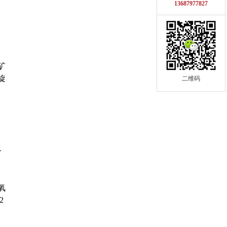
13687977827
矿
旋
二维码
介
氧
2