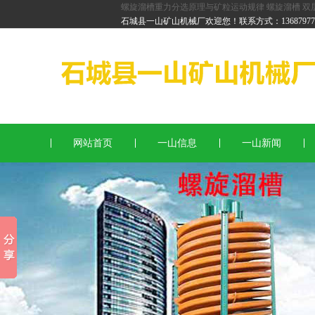
螺旋溜槽重力分选原理与矿粒运动规律
螺旋溜槽
双
红石螺旋溜槽
石城县一山矿山机械厂欢迎您！联系方式：136879778
锆英石螺旋溜槽
重金石螺旋溜槽
网站首页
一山信息
一山新闻