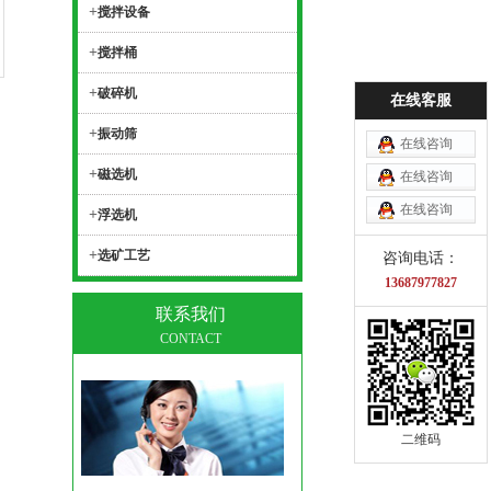
+
搅拌设备
+
搅拌桶
+
破碎机
在线客服
+
振动筛
在线咨询
+
磁选机
在线咨询
在线咨询
+
浮选机
+
选矿工艺
咨询电话：
13687977827
联系我们
CONTACT
二维码