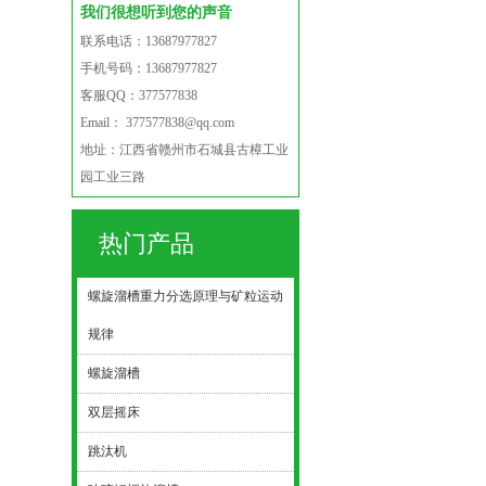
我们很想听到您的声音
联系电话：13687977827
手机号码：13687977827
客服QQ：377577838
Email： 377577838@qq.com
地址：江西省赣州市石城县古樟工业
园工业三路
热门产品
螺旋溜槽重力分选原理与矿粒运动
规律
螺旋溜槽
双层摇床
跳汰机