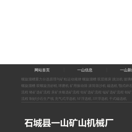
网站首页
一山信息
一山新
螺旋溜槽重力分选原理与矿粒运动规律
螺旋溜槽
双层摇床
跳汰机
玻璃
螺旋溜槽
双螺旋洗砂机
球磨机
矿用振动筛
滚筒筛沙机
磁选机
颚式碎
流程
铬矿选矿流程
汞矿水银选矿流程
钴矿选矿流程
锰矿选矿流程
钼矿
流程
制砂沙石生产线
充气式浮选机
SF浮选机
JJF浮选机
干式磁选机