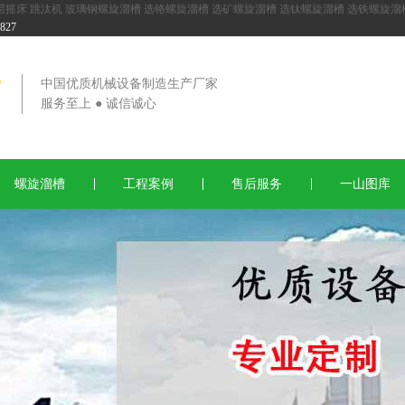
层摇床
跳汰机
玻璃钢螺旋溜槽
选铬螺旋溜槽
选矿螺旋溜槽
选钛螺旋溜槽
选铁螺旋溜
27
中国优质机械设备制造生产厂家
服务至上 ● 诚信诚心
螺旋溜槽
工程案例
售后服务
一山图库