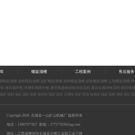
闻
螺旋溜槽
工程案例
售后服务
钢螺旋溜槽
选铬螺旋溜槽
选矿螺旋溜槽
选钛螺旋溜槽
选铁螺旋溜槽
云母螺旋溜槽
钾
石机
锤石破碎机
球磨机陶瓷衬板
废旧电路板硅板回收流程
废旧金属回收流程
废旧电
选矿流程
镍矿选矿流程
铅锌矿选矿流程
石墨矿选矿流程
钛铁矿选矿流程
锑矿选矿流
Copyright 2020 石城县一山矿山机械厂 版权所有
电话：13687977827 邮箱：377577838@qq.com
地址：江西省赣州市石城县古樟工业园工业三路