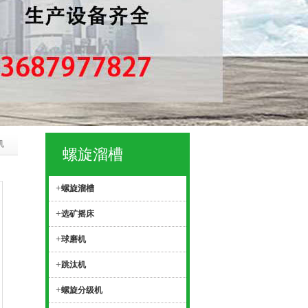
机
螺旋溜槽
+
螺旋溜槽
+
选矿摇床
+
球磨机
+
跳汰机
+
螺旋分级机