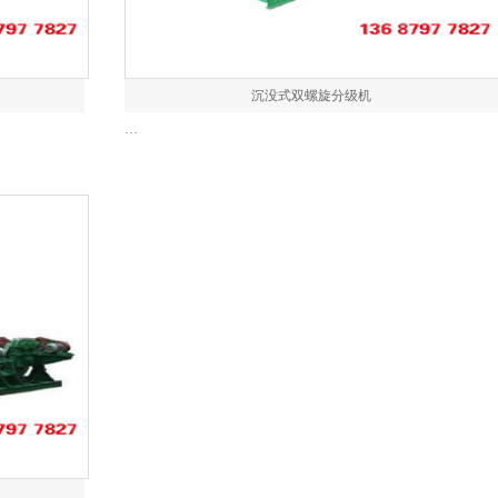
沉没式双螺旋分级机
…