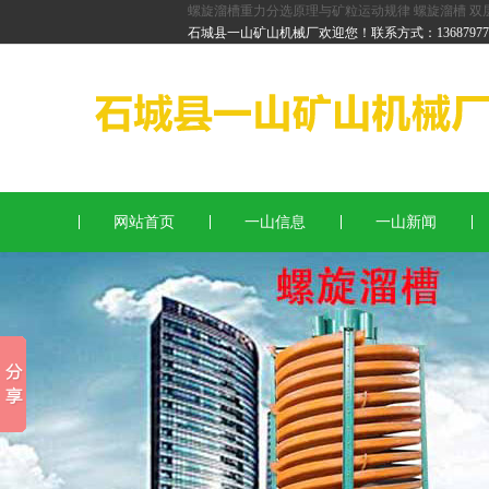
螺旋溜槽重力分选原理与矿粒运动规律
螺旋溜槽
双
红石螺旋溜槽
石城县一山矿山机械厂欢迎您！联系方式：136879778
锆英石螺旋溜槽
重金石螺旋溜槽
网站首页
一山信息
一山新闻