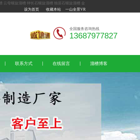
槽
云母螺旋溜槽
钾长石螺旋溜槽
独居石螺旋溜槽
金
设为首页
收藏本站
一山全景VR
全国服务咨询热线
13687977827
联系方式
在线留言
溜槽博客