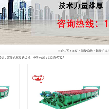
当前位置：
首页
>
螺旋溜槽
>
螺旋分级
沉没式螺旋分级机，垂询热线：13687977827